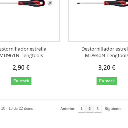
estornillador estrella
Destornillador estrel
MD961N Tengtools
MD940N Tengtool
2,90 €
3,20 €
En stock
En stock
 10 - 18 de 22 items
Anterior
1
2
3
Siguiente