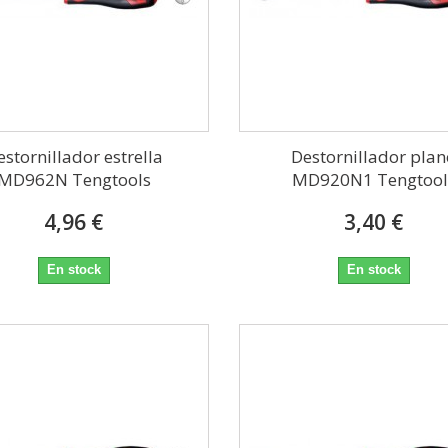
estornillador estrella
Destornillador pla
MD962N Tengtools
MD920N1 Tengtool
4,96 €
3,40 €
En stock
En stock