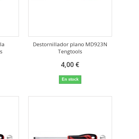
la
Destornillador plano MD923N
s
Tengtools
4,00 €
En stock