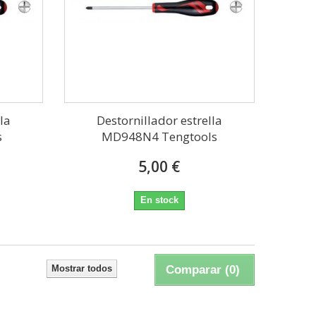
la
Destornillador estrella
s
MD948N4 Tengtools
5,00 €
En stock
Mostrar todos
Comparar (
0
)