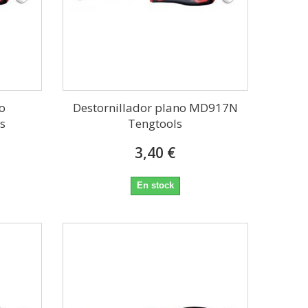
no
Destornillador plano MD917N
s
Tengtools
3,40 €
En stock