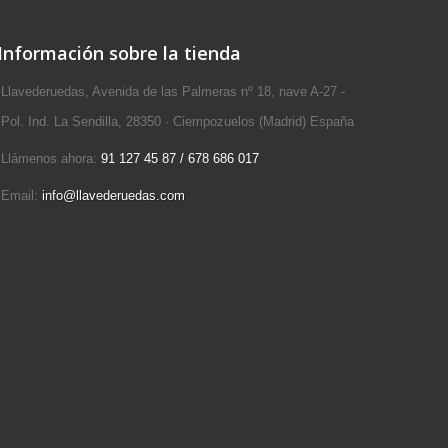
Información sobre la tienda
Llavederuedas, Avenida de las Palmeras nº 18, nave A-27 -
Pol. Ind. La Sendilla, 28350 · Ciempozuelos (Madrid) España
Llámenos ahora:
91 127 45 87 / 678 686 017
Email:
info@llavederuedas.com