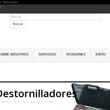
7
Buscar
SOBRE NOSOTROS
SERVICIOS
OCASIONES
ENVÍO
Destornilladores
impacto, de estrella, planos, torx, etc.