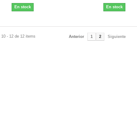
En stock
En stock
 10 - 12 de 12 items
Anterior
1
2
Siguiente