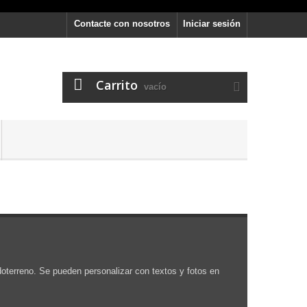
Contacte con nosotros
Iniciar sesión
Carrito
vacío
doterreno. Se pueden personalizar con textos y fotos en