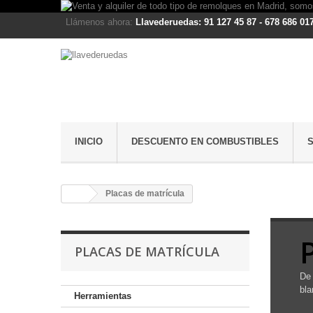
Llámenos ahora:
Llavederuedas: 91 127 45 87 - 678 686 01
INICIO
DESCUENTO EN COMBUSTIBLES
Placas de matrícula
PLACAS DE MATRÍCULA
De 
bla
Herramientas