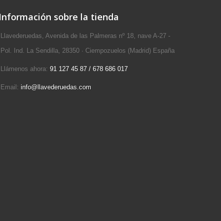
Información sobre la tienda
Llavederuedas, Avenida de las Palmeras nº 18, nave A-27 -
Pol. Ind. La Sendilla, 28350 · Ciempozuelos (Madrid) España
Llámenos ahora:
91 127 45 87 / 678 686 017
Email:
info@llavederuedas.com