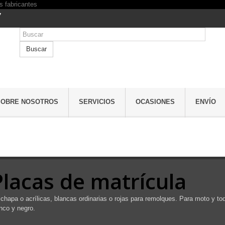
7
Buscar
SOBRE NOSOTROS
SERVICIOS
OCASIONES
ENVÍO
Placas de matrícula
chapa o acrílicas, blancas ordinarias o rojas para remolques. Para moto y to
nco y negro.