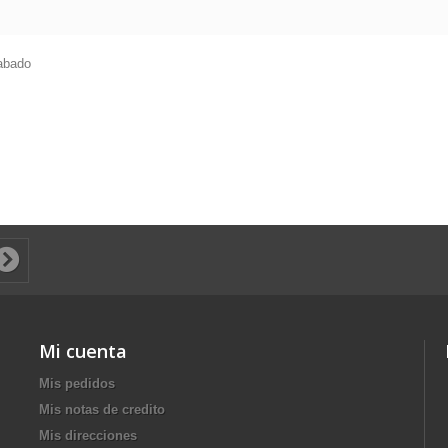
abado
Mi cuenta
Mis pedidos
Mis notas de credito
Mis direcciones