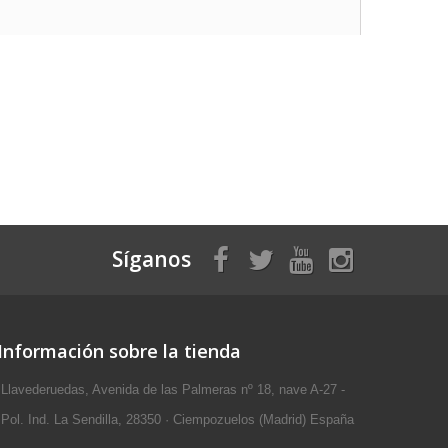
Síganos
Información sobre la tienda
Llavederuedas, Avenida de las Palmeras nº 18, nave A-27 -
Pol. Ind. La Sendilla, 28350 · Ciempozuelos (Madrid) España