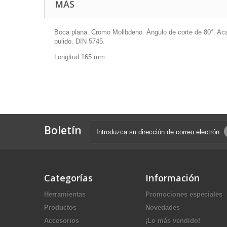
MÁS
Boca plana. Cromo Molibdeno. Ángulo de corte de 80°. Ac
pulido. DIN 5745.
Longitud 165 mm.
Boletín
Categorías
Información
Herramientas
Promociones especiales
Productos
Novedades
Accesorios
¡Lo más vendido!