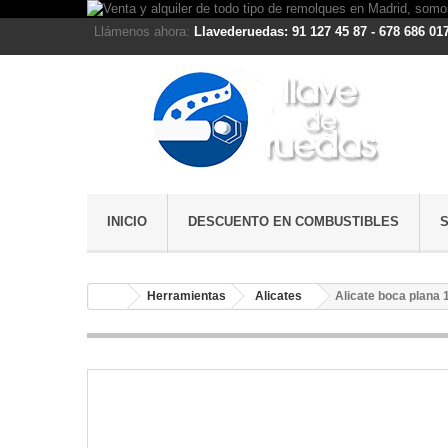
Llámenos ahora:
Llavederuedas: 91 127 45 87 - 678 686 01
INICIO
DESCUENTO EN COMBUSTIBLES
Herramientas
Alicates
Alicate boca plana