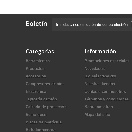
Boletín
Categorías
Información
Herramientas
Promociones especiales
Productos
Novedades
Accesorios
¡Lo más vendido!
Compresores de aire
Nuestras tiendas
Electrónica
Contacte con nosotros
Tapicería camión
Términos y condiciones
Calzado de protección
Sobre nosotros
Remolques
Mapa del sitio
Placas de matrícula
Hidrolimpiadoras