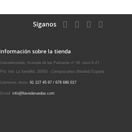
Síganos
Información sobre la tienda
Llavederuedas, Avenida de las Palmeras nº 18, nave A-27 -
Pol. Ind. La Sendilla, 28350 · Ciempozuelos (Madrid) España
Llámenos ahora:
91 127 45 87 / 678 686 017
Email:
info@llavederuedas.com