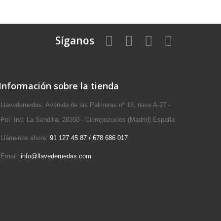
Síganos
Información sobre la tienda
Llavederuedas, Avenida de las Palmeras nº 18, nave A-27 -
Pol. Ind. La Sendilla, 28350 · Ciempozuelos (Madrid) España
Llámenos ahora:
91 127 45 87 / 678 686 017
Email:
info@llavederuedas.com