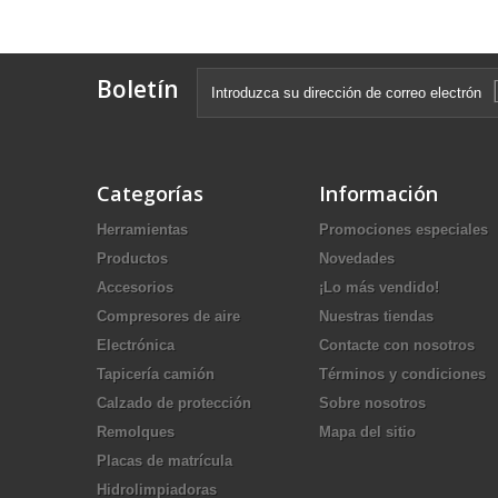
Boletín
Categorías
Información
Herramientas
Promociones especiales
Productos
Novedades
Accesorios
¡Lo más vendido!
Compresores de aire
Nuestras tiendas
Electrónica
Contacte con nosotros
Tapicería camión
Términos y condiciones
Calzado de protección
Sobre nosotros
Remolques
Mapa del sitio
Placas de matrícula
Hidrolimpiadoras