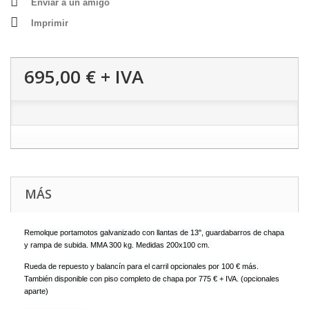
Enviar a un amigo
Imprimir
695,00 €
+ IVA
MÁS
Remolque portamotos galvanizado con llantas de 13", guardabarros de chapa
y rampa de subida. MMA 300 kg. Medidas 200x100 cm.
Rueda de repuesto y balancín para el carril opcionales por 100 € más.
También disponible con piso completo de chapa por 775 € + IVA. (opcionales
aparte)