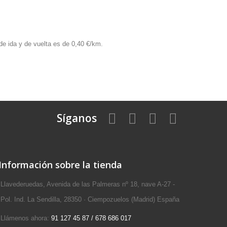
de ida y de vuelta es de 0,40 €/km.
Síganos
Información sobre la tienda
Llavederuedas, Avenida de las Palmeras nº 18, nave A-27 -
Pol. Ind. La Sendilla, 28350 · Ciempozuelos (Madrid) España
Llámenos ahora:
91 127 45 87 / 678 686 017