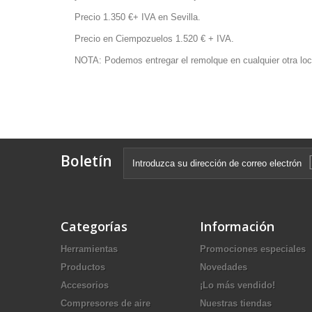
Precio 1.350 €+ IVA en Sevilla.
Precio en Ciempozuelos 1.520 € + IVA.
NOTA: Podemos entregar el remolque en cualquier otra local
Boletín
Categorías
Información
Herramientas
Promociones especiales
Productos
Novedades
Accesorios
¡Lo más vendido!
Compresores de aire
Nuestras tiendas