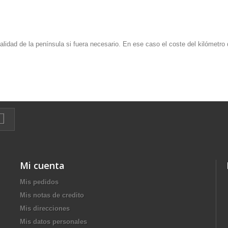
idad de la península si fuera necesario. En ese caso el coste del kilómetro 
Mi cuenta
Mis pedidos
Mis notas de credito
Mis direcciones
Mis datos personales